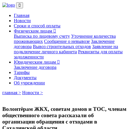
Главная
Новости
Сроки и способ оплаты
Физическим лицам
Выписка по лицевому счету
Уточнение количества
проживающих
Сообщение о невывозе
Заключение
договора
Вывоз строительных отходов
Заявление на
подключение личного кабинета
Реквизиты для оплаты
задолженности
Юридическим лицам
Заключение договора
Тарифы
Документы
Об учреждении
главная >
Новости >
Волонтёрам ЖКХ, советам домов и ТОС, членам
общественного совета рассказали об
организации обращения с отходами в
Сахалинской области