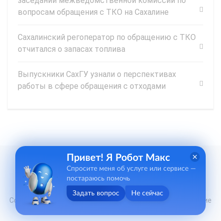
заседании межведомственной комиссии по
вопросам обращения с ТКО на Сахалине
Сахалинский регоператор по обращению с ТКО
отчитался о запасах топлива
Выпускники СахГУ узнали о перспективах
работы в сфере обращения с отходами
Привет! Я Робот Макс
Спросите меня об услуге или сервисе —
постараюсь помочь
Задать вопрос
Не сейчас
Copyright © 2019 - 2026 Акционерное Общество «Управление
по обращению с отходами»