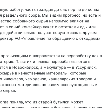
ую работу, часть граждан до сих пор не до конца
я раздельного сбора. Мы видим прогресс, но есть и
чество собранного сырья напрямую влияют на
т в синий контейнер пакет с остатками еды или
ходы действительно получат новую жизнь в другом
иректор АО «Управление по обращению с отходами»
рганизациям и направляются на переработку как в
материк. Пластик и пленка перерабатываются в
тся в Новосибирск, а макулатура — в Уссурийск.
рсырьё в качественные материалы, которые
о инвентаря, чемоданов, канцелярских товаров и
ботанных материалов по своим эксплуатационным
о сырья.
огда поняла, что из старой бутылки может
 сортировка — это вклад в будущее. И когда видишь,