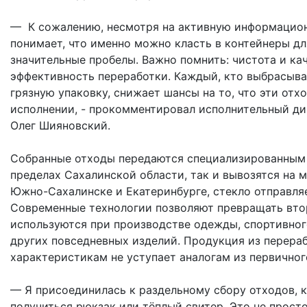
— К сожалению, несмотря на активную информационн
понимает, что именно можно класть в контейнеры дл
значительные пробелы. Важно помнить: чистота и ка
эффективность переработки. Каждый, кто выбрасывае
грязную упаковку, снижает шансы на то, что эти от
исполнении, - прокомментировал исполнительный д
Олег Шияновский.
Собранные отходы передаются специализированным о
пределах Сахалинской области, так и вывозятся на 
Южно-Сахалинске и Екатеринбурге, стекло отправляе
Современные технологии позволяют превращать вто
используются при производстве одежды, спортивног
других повседневных изделий. Продукция из перера
характеристикам не уступает аналогам из первичног
— Я присоединилась к раздельному сбору отходов, к
получиться рюкзак или тёплый свитер. Это не просто