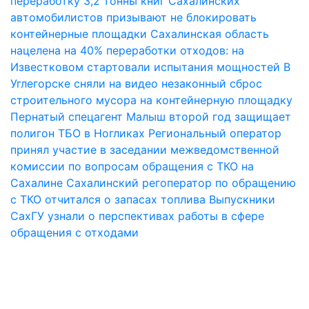
переработку 3,2 тонны книг
Сахалинских
автомобилистов призывают не блокировать
контейнерные площадки
Сахалинская область
нацелена на 40% переработки отходов: на
Известковом стартовали испытания мощностей
В
Углегорске сняли на видео незаконный сброс
строительного мусора на контейнерную площадку
Пернатый спецагент Малыш второй год защищает
полигон ТБО в Ногликах
Региональный оператор
принял участие в заседании межведомственной
комиссии по вопросам обращения с ТКО на
Сахалине
Сахалинский регоператор по обращению
с ТКО отчитался о запасах топлива
Выпускники
СахГУ узнали о перспективах работы в сфере
обращения с отходами