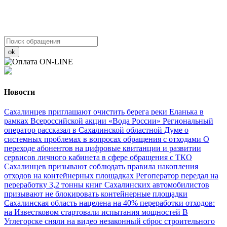
ok
Новости
Сахалинцев приглашают очистить берега реки Еланька в
рамках Всероссийской акции «Вода России»
Региональный
оператор рассказал в Сахалинской областной Думе о
системных проблемах в вопросах обращения с отходами
О
переходе абонентов на цифровые квитанции и развитии
сервисов личного кабинета в сфере обращения с ТКО
Сахалинцев призывают соблюдать правила накопления
отходов на контейнерных площадках
Регоператор передал на
переработку 3,2 тонны книг
Сахалинских автомобилистов
призывают не блокировать контейнерные площадки
Сахалинская область нацелена на 40% переработки отходов:
на Известковом стартовали испытания мощностей
В
Углегорске сняли на видео незаконный сброс строительного