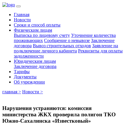
Главная
Новости
Сроки и способ оплаты
Физическим лицам
Выписка по лицевому счету
Уточнение количества
проживающих
Сообщение о невывозе
Заключение
договора
Вывоз строительных отходов
Заявление на
подключение личного кабинета
Реквизиты для оплаты
задолженности
Юридическим лицам
Заключение договора
Тарифы
Документы
Об учреждении
главная >
Новости >
Нарушения устраняются: комиссия
министерства ЖКХ проверила полигон ТКО
Южно-Сахалинска «Известковый»