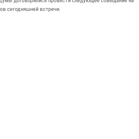
 Думы договорились провести следующее совещание на
гов сегодняшней встречи.