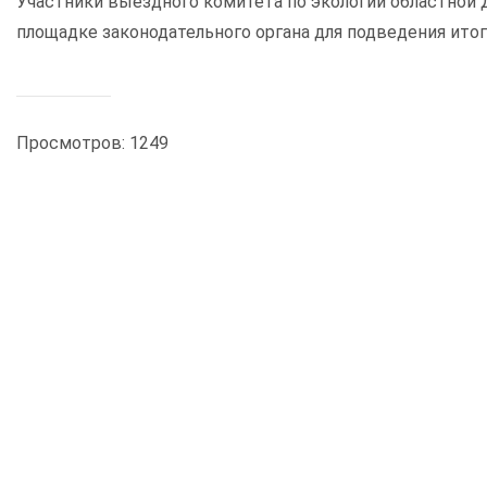
Участники выездного комитета по экологии областной
площадке законодательного органа для подведения ито
Просмотров: 1249