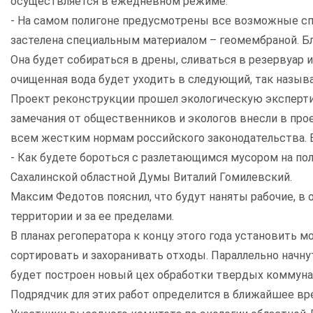
осуществляется в ежедневном режиме.
- На самом полигоне предусмотрены все возможные с
застелена специальным материалом – геомембраной. Бла
Она будет собираться в дрены, сливаться в резервуар 
очищенная вода будет уходить в следующий, так назыв
Проект реконструкции прошел экологическую эксперт
замечания от общественников и экологов внесли в пр
всем жестким нормам российского законодательства. В 
- Как будете бороться с разлетающимся мусором на пол
Сахалинской областной Думы Виталий Гомилевский.
Максим Федотов пояснил, что будут наняты рабочие, в
территории и за ее пределами.
В планах регоператора к концу этого года установить 
сортировать и захоранивать отходы. Параллельно начн
будет построен новый цех обработки твердых коммуна
Подрядчик для этих работ определится в ближайшее вр