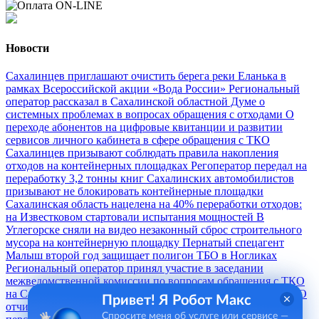
Новости
Сахалинцев приглашают очистить берега реки Еланька в
рамках Всероссийской акции «Вода России»
Региональный
оператор рассказал в Сахалинской областной Думе о
системных проблемах в вопросах обращения с отходами
О
переходе абонентов на цифровые квитанции и развитии
сервисов личного кабинета в сфере обращения с ТКО
Сахалинцев призывают соблюдать правила накопления
отходов на контейнерных площадках
Регоператор передал на
переработку 3,2 тонны книг
Сахалинских автомобилистов
призывают не блокировать контейнерные площадки
Сахалинская область нацелена на 40% переработки отходов:
на Известковом стартовали испытания мощностей
В
Углегорске сняли на видео незаконный сброс строительного
мусора на контейнерную площадку
Пернатый спецагент
Малыш второй год защищает полигон ТБО в Ногликах
Региональный оператор принял участие в заседании
межведомственной комиссии по вопросам обращения с ТКО
на Сахалине
Сахалинский регоператор по обращению с ТКО
Привет! Я Робот Макс
отчитался о запасах топлива
Выпускники СахГУ узнали о
Спросите меня об услуге или сервисе —