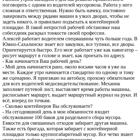
поговорить с одним из водителей мусоровоза. Работа у него
сложная и ответственная. Нужно быть начеку, постоянно
лавировать между рядами машин в узких дворах, чтобы не
задеть никого, и правильно подъехать к контейнерной
площадке. В такой непростой рабочей обстановке наш
собеседник раскрыл тонкости своей профессии.
Алексей работает водителем спецмашины чуть больше года. В
Южно-Сахалинске знает все закоулки, все тупики, все дворы.
Ориентируется быстро. Его мозг работает уже как навигатор –
рисует маршрут в голове и знает, как проехать по адресу.
- Как начинается Ваш рабочий день?
- Мой день начинается рано, около восьми часов я уже на
месте. Каждое утро начинается стандартно по одному и тому
же сценарию. Я приезжаю на автобазу, прохожу обязательное
для всех водителей медосвидетельствование. Механик
заполняет путевой лист, выставляет время работы машины,
расписывает маршрут, выдает маршрутный журнал на руки. И
всё, вперед по точкам.
- Сколько контейнеров Вы обслуживаете?
- На сегодняшний день в мои обязанности входит
обслуживание 100 баков для раздельного сбора мусора.
Емкости для смешанных отходов забирает другая машина.
Также есть бригада, которая забирает с контейнерной
площадки только крупногабаритный мусор. Все четко знают
свою часть работы, зону ответственности.