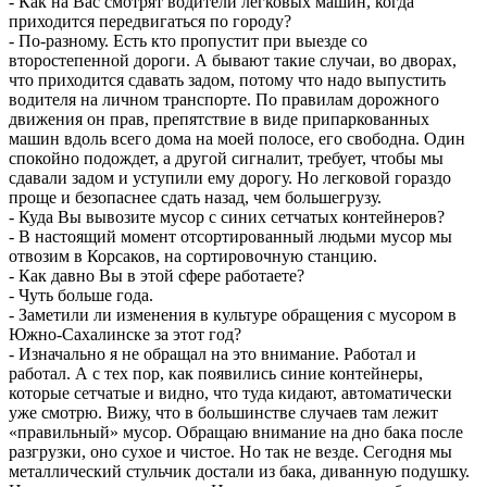
- Как на Вас смотрят водители легковых машин, когда
приходится передвигаться по городу?
- По-разному. Есть кто пропустит при выезде со
второстепенной дороги. А бывают такие случаи, во дворах,
что приходится сдавать задом, потому что надо выпустить
водителя на личном транспорте. По правилам дорожного
движения он прав, препятствие в виде припаркованных
машин вдоль всего дома на моей полосе, его свободна. Один
спокойно подождет, а другой сигналит, требует, чтобы мы
сдавали задом и уступили ему дорогу. Но легковой гораздо
проще и безопаснее сдать назад, чем большегрузу.
- Куда Вы вывозите мусор с синих сетчатых контейнеров?
- В настоящий момент отсортированный людьми мусор мы
отвозим в Корсаков, на сортировочную станцию.
- Как давно Вы в этой сфере работаете?
- Чуть больше года.
- Заметили ли изменения в культуре обращения с мусором в
Южно-Сахалинске за этот год?
- Изначально я не обращал на это внимание. Работал и
работал. А с тех пор, как появились синие контейнеры,
которые сетчатые и видно, что туда кидают, автоматически
уже смотрю. Вижу, что в большинстве случаев там лежит
«правильный» мусор. Обращаю внимание на дно бака после
разгрузки, оно сухое и чистое. Но так не везде. Сегодня мы
металлический стульчик достали из бака, диванную подушку.