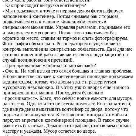
- Как происходит выгрузка контейнера?
- Мы подъезжаем к точке и первым делом фотографируем
наполненный контейнер. Потом снимаем бак с тормоза,
подкатываем его к машине. Фиксируем емкость в
специальном механизме. Управляя рычагами, поднимаем его
и выгружаем в мусоровоз. После этого закатываем бак
обратно на место, ставим на тормоз и опять фотографируем.
Фотография обязательно. Регоператором осуществляется
контроль выполнения контрактных обязательств. Да и для нас
фото выполненной работы является своего рода защитой на
случай возникновения претензий.
- Припаркованные машины сильно мешают?
- Очень. На мой взгляд это самая большая и главная проблема.
В большинстве случаев к контейнерной площадке подъезжаем
задним ходом, потому что дворы узкие и развернуться
мусоровозу невозможно. И в этих узких дворах еще и много
припаркованных машин. Приходится буквально
«просачиваться». Благо, что сейчас новые емкости для мусора
на колесах. Однако и это не всегда помогает. Есть одна точка,
где вынуждены выкатывать контейнер со двора, потому что
подъехать не получается. К сожалению, иногда автомобили
паркуют впритык к контейнерной площадке. В таком случае
выкатить бак никак. Делаем фотографию, отправляем снимок
мастеру и уезжаем. Мусор остается во дворе.