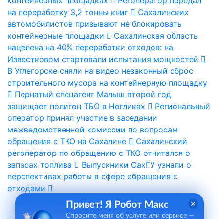
контейнерных площадках
Регоператор передал
на переработку 3,2 тонны книг
Сахалинских
автомобилистов призывают не блокировать
контейнерные площадки
Сахалинская область
нацелена на 40% переработки отходов: на
Известковом стартовали испытания мощностей
В Углегорске сняли на видео незаконный сброс
строительного мусора на контейнерную площадку
Пернатый спецагент Малыш второй год
защищает полигон ТБО в Ногликах
Региональный
оператор принял участие в заседании
межведомственной комиссии по вопросам
обращения с ТКО на Сахалине
Сахалинский
регоператор по обращению с ТКО отчитался о
запасах топлива
Выпускники СахГУ узнали о
перспективах работы в сфере обращения с
отходами
Привет! Я Робот Макс
Спросите меня об услуге или сервисе —