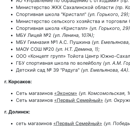
АО «Управление по обращению с отходами»
(пр
Министерство ЖКХ Сахалинской области
(пр. 
Спортивная школа "Кристалл"
(ул. Горького, 29);
Министерство сельского хозяйства и торговли
Спортивная школа «Кристалл»
(ул. Горького, 29)
МБУ Лицей №2
(ул. Ленина, 107А);
МБУ Гимназия №1 А.С. Пушкина
(ул. Емельянова,
МАОУ СОШ №20
(ул. Н.Т. Демина, 1);
ООО «Концепт групп» Тойота Центр Южно-Саха
ГБУ спортивная школа по волейболу
(ул. А.М. Го
Детский сад № 39 "Радуга"
(ул. Емельянова, 4А).
г. Корсаков:
Сеть магазинов
«Эконом»
(ул. Комсомольская, 1
Сеть магазинов
«Первый Семейный»
(ул. Окруж
г. Долинск:
сеть магазинов
«Первый Семейный»
(ул. Побед