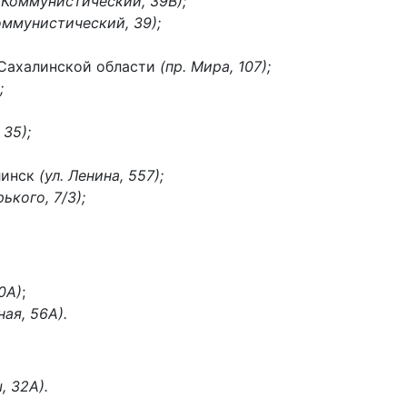
. Коммунистический, 39В);
Коммунистический, 39);
 Сахалинской области
(пр. Мира, 107);
;
 35);
линск
(ул. Ленина, 557);
рького, 7/3);
0А)
;
ная, 56А).
ы, 32А).