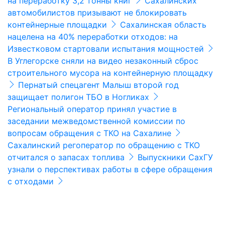
на переработку 3,2 тонны книг
Сахалинских
автомобилистов призывают не блокировать
контейнерные площадки
Сахалинская область
нацелена на 40% переработки отходов: на
Известковом стартовали испытания мощностей
В Углегорске сняли на видео незаконный сброс
строительного мусора на контейнерную площадку
Пернатый спецагент Малыш второй год
защищает полигон ТБО в Ногликах
Региональный оператор принял участие в
заседании межведомственной комиссии по
вопросам обращения с ТКО на Сахалине
Сахалинский регоператор по обращению с ТКО
отчитался о запасах топлива
Выпускники СахГУ
узнали о перспективах работы в сфере обращения
с отходами