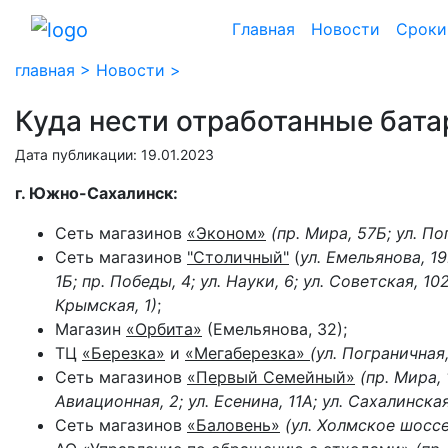
Главная
Новости
Сроки
главная >
Новости >
Куда нести отработанные бата
Дата публикации: 19.01.2023
г. Южно-Сахалинск:
Сеть магазинов
«Эконом»
(пр. Мира, 57Б; ул. По
Сеть магазинов
"Столичный"
(
ул. Емельянова, 19
1Б; пр. Победы, 4; ул. Науки, 6; ул. Советская, 10
Крымская, 1)
;
Магазин
«Орбита»
(Емельянова, 32);
ТЦ
«Березка»
и
«Мегаберезка»
(ул. Пограничная,
Сеть магазинов
«Первый Семейный»
(пр. Мира, 
Авиационная, 2; ул. Есенина, 11А; ул. Сахалинская,
Сеть магазинов
«Баловень»
(ул. Холмское шоссе,