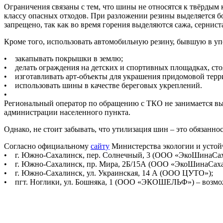
Ограничения связаны с тем, что шины не относятся к твёрдым
классу опасных отходов. При разложении резины выделяется 
запрещено, так как во время горения выделяются сажа, сернис
Кроме того, использовать автомобильную резину, бывшую в уп
• закапывать покрышки в землю;
• делать ограждения на детских и спортивных площадках, сто
• изготавливать арт-объекты для украшения придомовой терр
• использовать шины в качестве береговых укреплений.
•
Региональный оператор по обращению с ТКО не занимается вы
администрации населенного пункта.
Однако, не стоит забывать, что утилизация шин – это обязанн
Согласно официальному
сайту
Министерства экологии и устой
• г. Южно-Сахалинск, пер. Солнечный, 3 (ООО «ЭкоШинаСах
• г. Южно-Сахалинск, пр. Мира, 2Б/15А (ООО «ЭкоШинаСаха
• г. Южно-Сахалинск, ул. Украинская, 14 А (ООО ЦУТО»);
• пгт. Ноглики, ул. Бошняка, 1 (ООО «ЭКОШЕЛЬФ») – возмо