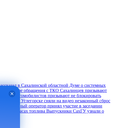
ассказал в Сахалинской областной Думе о системных
нета в сфере обращения с ТКО
Сахалинцев призывают
инских автомобилистов призывают не блокировать
ощностей
В Углегорске сняли на видео незаконный сброс
Региональный оператор принял участие в заседании
ался о запасах топлива
Выпускники СахГУ узнали о