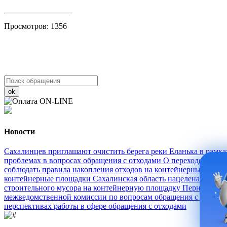
Просмотров: 1356
ok
Новости
Сахалинцев приглашают очистить берега реки Еланька в рамк
проблемах в вопросах обращения с отходами
О переходе абоне
соблюдать правила накопления отходов на контейнерных пло
контейнерные площадки
Сахалинская область нацелена на 40%
строительного мусора на контейнерную площадку
Пернатый сп
межведомственной комиссии по вопросам обращения с ТКО н
перспективах работы в сфере обращения с отходами