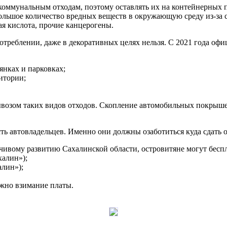
 коммунальным отходам, поэтому оставлять их на контейнерных
большое количество вредных веществ в окружающую среду из-за
тая кислота, прочие канцерогены.
отреблении, даже в декоративных целях нельзя. С 2021 года офи
янках и парковках;
итории;
возом таких видов отходов. Скопление автомобильных покрышек
ость автовладельцев. Именно они должны озаботиться куда сдат
чивому развитию Сахалинской области, островитяне могут бесп
алин»);
лин»);
жно взимание платы.