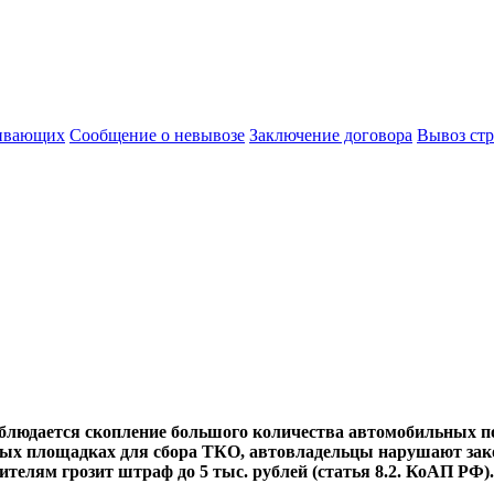
живающих
Сообщение о невывозе
Заключение договора
Вывоз стр
блюдается скопление большого количества автомобильных пок
ых площадках для сбора ТКО, автовладельцы нарушают зако
елям грозит штраф до 5 тыс. рублей (статья 8.2. КоАП РФ)