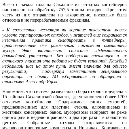
Всего с начала года на Сахалине из сетчатых контейнеров
направлено на обработку 757,5 тонны отходов. При этом
часть из них отправлена на захоронение, поскольку была
отнесена к не перерабатываемым фракциям.
- К сожалению, несмотря на хорошие показатели массы
условно сортированных отходов, у жителей еще сохраняется
негативная практика складировать в контейнеры,
предназначенные для раздельного накопления смешанный
мусор. Это значительно снижает эффективность
дальнейшей утилизации. Без поддержки сахалинцев и их
активного участия эта работа не будет успешной. Каждый
небольшой шаг на этом пути имеет значение для общего
результата, — подчеркнул заместитель генерального
директора по сбыту АО «Управление по обращению с
отходами» Александр Яцык.
Напомним, что система раздельного сбора отходов внедрена в
15 районах Сахалинской области, где установлено более 1700
сетчатых контейнеров. Содержимое синих емкостей,
предназначенных для пластика, стекла, алюминиевых и
жестяных консервных банок, мусоровозы забирают не реже
одного раза в неделю в районах и два-три раза – в областном
центре. Собранные отходы отправляются на
мусоросортировочные комплексы в Ногликах, Корсакове и