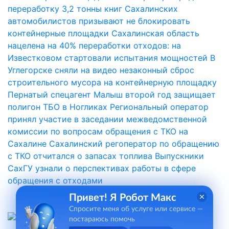
переработку 3,2 тонны книг
Сахалинских
автомобилистов призывают не блокировать
контейнерные площадки
Сахалинская область
нацелена на 40% переработки отходов: на
Известковом стартовали испытания мощностей
В
Углегорске сняли на видео незаконный сброс
строительного мусора на контейнерную площадку
Пернатый спецагент Малыш второй год защищает
полигон ТБО в Ногликах
Региональный оператор
принял участие в заседании межведомственной
комиссии по вопросам обращения с ТКО на
Сахалине
Сахалинский регоператор по обращению
с ТКО отчитался о запасах топлива
Выпускники
СахГУ узнали о перспективах работы в сфере
обращения с отходами
Привет! Я Робот Макс
Спросите меня об услуге или сервисе —
постараюсь помочь