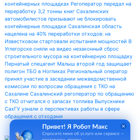
контейнерных площадках
Регоператор передал на
переработку 3,2 тонны книг
Сахалинских
автомобилистов призывают не блокировать
контейнерные площадки
Сахалинская область
нацелена на 40% переработки отходов: на
Известковом стартовали испытания мощностей
В
Углегорске сняли на видео незаконный сброс
строительного мусора на контейнерную площадку
Пернатый спецагент Малыш второй год защищает
полигон ТБО в Ногликах
Региональный оператор
принял участие в заседании межведомственной
комиссии по вопросам обращения с ТКО на
Сахалине
Сахалинский регоператор по обращению
с ТКО отчитался о запасах топлива
Выпускники
СахГУ узнали о перспективах работы в сфере
обращения с отходами
Привет! Я Робот Макс
Спросите меня об услуге или сервисе —