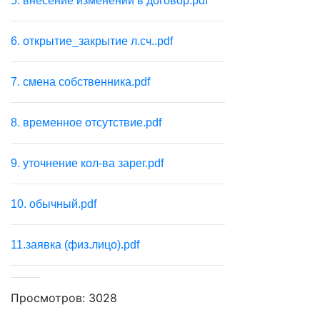
5. внесение изменений в договор.pdf
6. открытие_закрытие л.сч..pdf
7. смена собственника.pdf
8. временное отсутствие.pdf
9. уточнение кол-ва зарег.pdf
10. обычный.pdf
11.заявка (физ.лицо).pdf
Просмотров: 3028