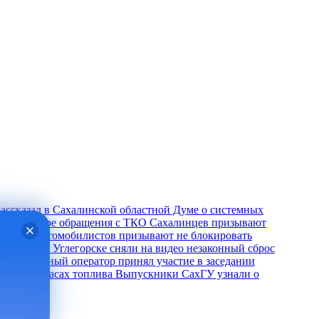
ассказал в Сахалинской областной Думе о системных
нета в сфере обращения с ТКО
Сахалинцев призывают
инских автомобилистов призывают не блокировать
ощностей
В Углегорске сняли на видео незаконный сброс
Региональный оператор принял участие в заседании
ался о запасах топлива
Выпускники СахГУ узнали о