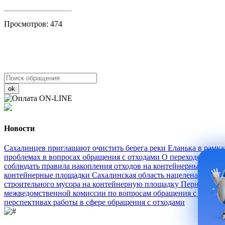
Просмотров: 474
ok
Новости
Сахалинцев приглашают очистить берега реки Еланька в рамк
проблемах в вопросах обращения с отходами
О переходе абоне
соблюдать правила накопления отходов на контейнерных пло
контейнерные площадки
Сахалинская область нацелена на 40%
строительного мусора на контейнерную площадку
Пернатый сп
межведомственной комиссии по вопросам обращения с ТКО н
перспективах работы в сфере обращения с отходами