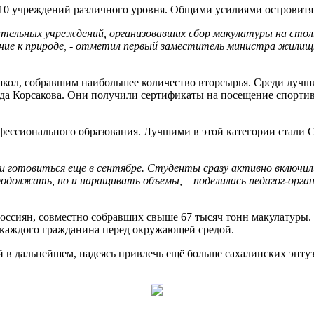
110 учреждений различного уровня. Общими усилиями островитян
тельных учреждений, организовавших сбор макулатуры на стол
ние к природе, - отметил первый заместитель министра жилищн
 школ, собравшим наибольшее количество вторсырья. Среди лу
да Корсакова. Они получили сертификаты на посещение спорти
фессионального образования. Лучшими в этой категории стали С
ли готовиться еще в сентябре. Студенты сразу активно включил
продолжать, но и наращивать объемы, – поделилась педагог-орга
россиян, совместно собравших свыше 67 тысяч тонн макулатур
и каждого гражданина перед окружающей средой.
в дальнейшем, надеясь привлечь ещё больше сахалинских энтуз