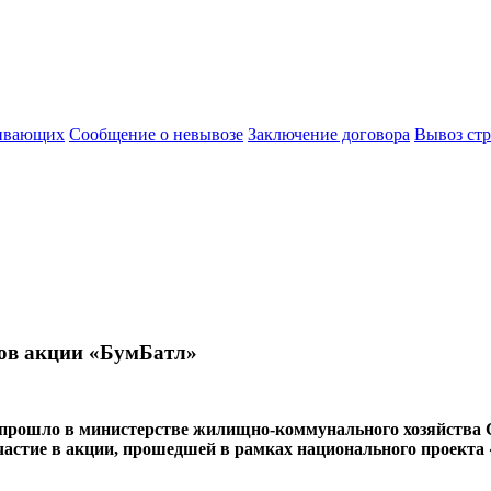
живающих
Сообщение о невывозе
Заключение договора
Вывоз стр
ов акции «БумБатл»
 прошло в министерстве жилищно-коммунального хозяйства 
астие в акции, прошедшей в рамках национального проекта «