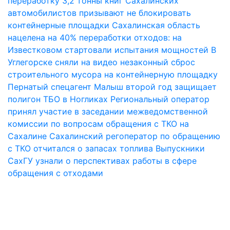
переработку 3,2 тонны книг
Сахалинских
автомобилистов призывают не блокировать
контейнерные площадки
Сахалинская область
нацелена на 40% переработки отходов: на
Известковом стартовали испытания мощностей
В
Углегорске сняли на видео незаконный сброс
строительного мусора на контейнерную площадку
Пернатый спецагент Малыш второй год защищает
полигон ТБО в Ногликах
Региональный оператор
принял участие в заседании межведомственной
комиссии по вопросам обращения с ТКО на
Сахалине
Сахалинский регоператор по обращению
с ТКО отчитался о запасах топлива
Выпускники
СахГУ узнали о перспективах работы в сфере
обращения с отходами