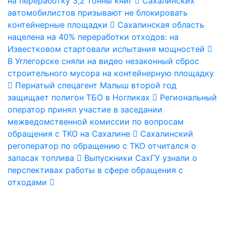
на переработку 3,2 тонны книг
Сахалинских
автомобилистов призывают не блокировать
контейнерные площадки
Сахалинская область
нацелена на 40% переработки отходов: на
Известковом стартовали испытания мощностей
В Углегорске сняли на видео незаконный сброс
строительного мусора на контейнерную площадку
Пернатый спецагент Малыш второй год
защищает полигон ТБО в Ногликах
Региональный
оператор принял участие в заседании
межведомственной комиссии по вопросам
обращения с ТКО на Сахалине
Сахалинский
регоператор по обращению с ТКО отчитался о
запасах топлива
Выпускники СахГУ узнали о
перспективах работы в сфере обращения с
отходами