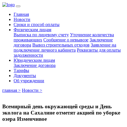
Главная
Новости
Сроки и способ оплаты
Физическим лицам
Выписка по лицевому счету
Уточнение количества
проживающих
Сообщение о невывозе
Заключение
договора
Вывоз строительных отходов
Заявление на
подключение личного кабинета
Реквизиты для оплаты
задолженности
Юридическим лицам
Заключение договора
Тарифы
Документы
Об учреждении
главная >
Новости >
Всемирный день окружающей среды и День
эколога на Сахалине отметят акцией по уборке
озера Изменчивое