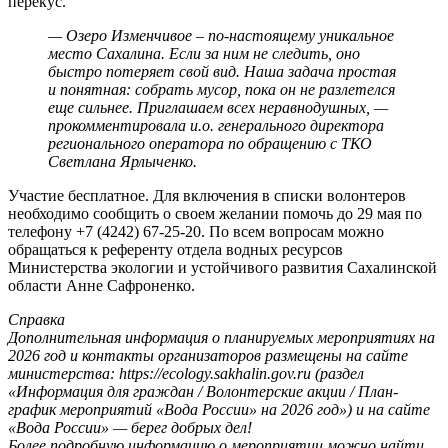
перекус.
— Озеро Изменчивое – по-настоящему уникальное
место Сахалина. Если за ним не следить, оно
быстро потеряет свой вид. Наша задача простая
и понятная: собрать мусор, пока он не разлетелся
еще сильнее. Приглашаем всех неравнодушных, —
прокомментировала и.о. генерального директора
регионального оператора по обращению с ТКО
Светлана Ярлыченко.
Участие бесплатное. Для включения в списки волонтеров
необходимо сообщить о своем желании помочь до 29 мая по
телефону +7 (4242) 67-25-20. По всем вопросам можно
обращаться к референту отдела водных ресурсов
Министерства экологии и устойчивого развития Сахалинской
области Анне Сафроненко.
Справка
Дополнительная информация о планируемых мероприятиях на
2026 год и контакты организаторов размещены на сайте
министерства: https://ecology.sakhalin.gov.ru (раздел
«Информация для граждан / Волонтерские акции / План-
график мероприятий «Вода России» на 2026 год») и на сайте
«Вода России» — берег добрых дел!
Более подробную информацию о мероприятии можно найти