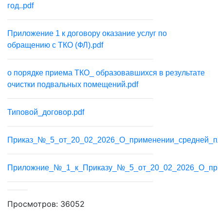
год..pdf
Приложение 1 к договору оказание услуг по
обращению с ТКО (ФЛ).pdf
о порядке приема ТКО_ образовавшихся в результате
очистки подвальных помещений.pdf
Типовой_договор.pdf
Приказ_№_5_от_20_02_2026_О_применении_средней_пл
Приложние_№_1_к_Приказу_№_5_от_20_02_2026_О_при
Просмотров: 36052