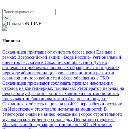
ok
Новости
Сахалинцев приглашают очистить берега реки Еланька в
рамках Всероссийской акции «Вода России»
Региональный
оператор рассказал в Сахалинской областной Думе о
системных проблемах в вопросах обращения с отходами
О
переходе абонентов на цифровые квитанции и развитии
сервисов личного кабинета в сфере обращения с ТКО
Сахалинцев призывают соблюдать правила накопления
отходов на контейнерных площадках
Регоператор передал на
переработку 3,2 тонны книг
Сахалинских автомобилистов
призывают не блокировать контейнерные площадки
Сахалинская область нацелена на 40% переработки отходов:
на Известковом стартовали испытания мощностей
В
Углегорске сняли на видео незаконный сброс строительного
мусора на контейнерную площадку
Пернатый спецагент
Малыш второй год защищает полигон ТБО в Ногликах