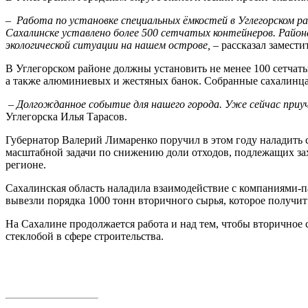
– Работа по установке специальных ёмкостей в Углегорском р
Сахалинске уставлено более 500 сетчатых контейнеров. Район
экологической ситуации на нашем острове,
– рассказал замест
В Углегорском районе должны установить не менее 100 сетчат
а также алюминиевых и жестяных банок. Собранные сахалинцам
– Долгожданное событие для нашего города. Уже сейчас приуч
Углегорска Илья Тарасов.
Губернатор Валерий Лимаренко поручил в этом году наладить с
масштабной задачи по снижению доли отходов, подлежащих за
регионе.
Сахалинская область наладила взаимодействие с компаниями-п
вывезли порядка 1000 тонн вторичного сырья, которое получит
На Сахалине продолжается работа и над тем, чтобы вторичное с
стеклобой в сфере строительства.