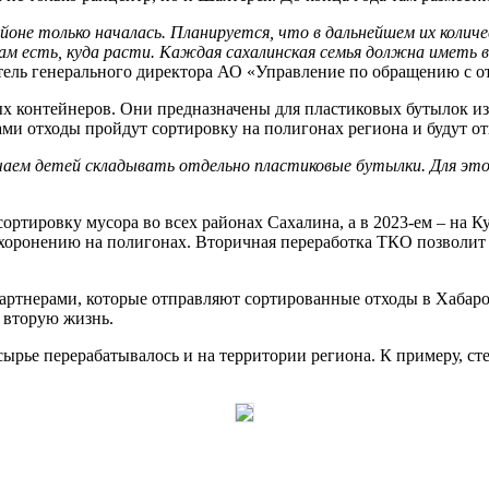
айоне только началась. Планируется, что в дальнейшем их коли
ам есть, куда расти. Каждая сахалинская семья должна иметь 
итель генерального директора АО «Управление по обращению с 
ых контейнеров. Они предназначены для пластиковых бутылок из
и отходы пройдут сортировку на полигонах региона и будут от
аем детей складывать отдельно пластиковые бутылки. Для этог
ортировку мусора во всех районах Сахалина, а в 2023-ем – на К
хоронению на полигонах. Вторичная переработка ТКО позволит
артнерами, которые отправляют сортированные отходы в Хабаров
 вторую жизнь.
ырье перерабатывалось и на территории региона. К примеру, сте