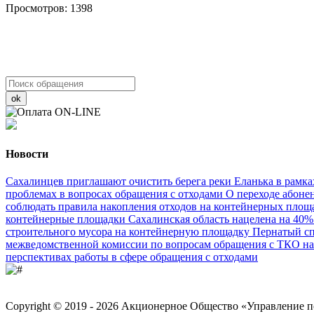
Просмотров: 1398
ok
Новости
Сахалинцев приглашают очистить берега реки Еланька в рамк
проблемах в вопросах обращения с отходами
О переходе абоне
соблюдать правила накопления отходов на контейнерных пло
контейнерные площадки
Сахалинская область нацелена на 40%
строительного мусора на контейнерную площадку
Пернатый сп
межведомственной комиссии по вопросам обращения с ТКО н
перспективах работы в сфере обращения с отходами
Copyright © 2019 - 2026 Акционерное Общество «Управление 