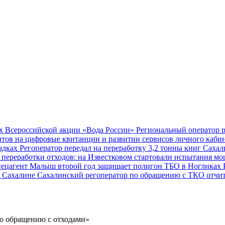
ах Всероссийской акции «Вода России»
Региональный оператор р
нтов на цифровые квитанции и развитии сервисов личного каби
щадках
Регоператор передал на переработку 3,2 тонны книг
Сахал
 переработки отходов: на Известковом стартовали испытания м
ецагент Малыш второй год защищает полигон ТБО в Ногликах
а Сахалине
Сахалинский регоператор по обращению с ТКО отчит
по обращению с отходами»