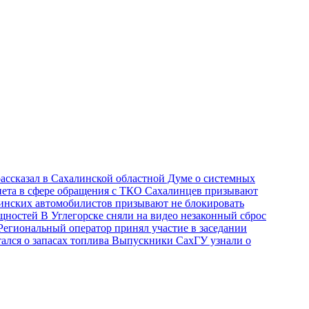
ассказал в Сахалинской областной Думе о системных
нета в сфере обращения с ТКО
Сахалинцев призывают
инских автомобилистов призывают не блокировать
ощностей
В Углегорске сняли на видео незаконный сброс
Региональный оператор принял участие в заседании
ался о запасах топлива
Выпускники СахГУ узнали о