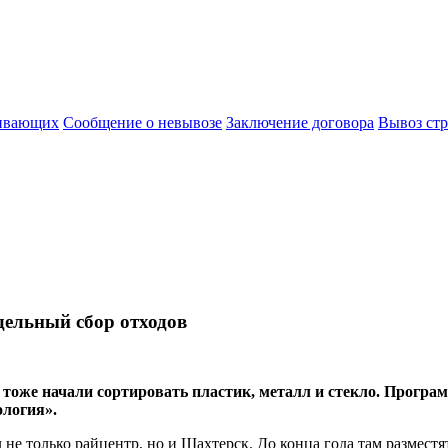
живающих
Сообщение о невывозе
Заключение договора
Вывоз стр
дельный сбор отходов
я тоже начали сортировать пластик, металл и стекло. Прог
ология».
 не только райцентр, но и Шахтерск. До конца года там размест