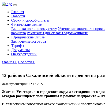
Главная
Новости
Сроки и способ оплаты
Физическим лицам
Выписка по лицевому счету
Уточнение количества про
кабинета
Реквизиты для оплаты задолженности
Юридическим лицам
Заключение договора
Тарифы
Документы
Об учреждении
главная >
Новости >
13 районов Сахалинской области перешли на раз
Дата публикации: 22.12.2022
Жители Углегорского городского округа с сегодняшнего дн
отходов расширяет свои границы в рамках нацпроекта «Эк
В Углегорском городском округе экологический проект охватил