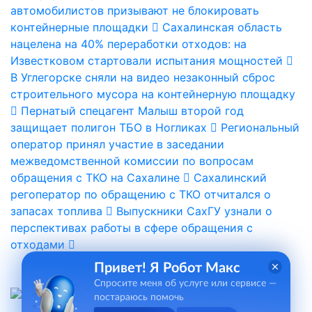
автомобилистов призывают не блокировать
контейнерные площадки
Сахалинская область
нацелена на 40% переработки отходов: на
Известковом стартовали испытания мощностей
В Углегорске сняли на видео незаконный сброс
строительного мусора на контейнерную площадку
Пернатый спецагент Малыш второй год
защищает полигон ТБО в Ногликах
Региональный
оператор принял участие в заседании
межведомственной комиссии по вопросам
обращения с ТКО на Сахалине
Сахалинский
регоператор по обращению с ТКО отчитался о
запасах топлива
Выпускники СахГУ узнали о
перспективах работы в сфере обращения с
отходами
Привет! Я Робот Макс
Спросите меня об услуге или сервисе —
постараюсь помочь